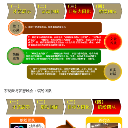
⑤凝聚与梦想晚会：缤纷团队