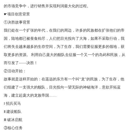
的市场竞争中，进行销售并实现利润最大化的过程。
☛项目创意背景
①决胜故事背景
我们处在一个扩张的年代，在我们的周边，许多的民族都在扩张他们的帝
国，陆地都已被蚕食殆尽，人们把目光投向了大海，如果不采取行动，我
们将失去越来越多的生存空间，为了生存，我们需要征服更多的领地，获
取更多的资源。 利用自己庞大的舰队去征服一个又一个的岛屿和民族，从
而引发了——决胜！
②活动开始：
故事就是这样开始的：在遥远的东方有一个叫“龙”的民族，为了生存，他
们组建了一支强大的舰队，目光投向一望无际的神秘海洋，意欲开拓蓝
海，建立起庞大的龙族帝国……
Ⅰ 招兵买马
Ⅱ 建设船队
Ⅲ 破冰启航
③核心任务