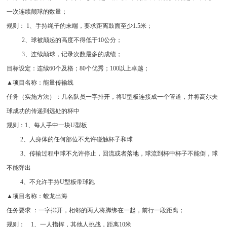
一次连续颠球的数量；
规则： 1、手持绳子的末端，要求距离鼓面至少1.5米；
2、球被颠起的高度不得低于10公分；
3、连续颠球，记录次数最多的成绩；
目标设定：
连续60个及格；80个优秀；100以上卓越；
▲项目名称：能量传输线
任务（实施方法）：几名队员一字排开，将U型板连接成一个管道，并将高尔夫
球成功的传递到远处的杯中
规则：1、每人手中一块U型板
2、人身体的任何部位不允许碰触杯子和球
3、传输过程中球不允许停止，回流或者落地，球流到杯中杯子不能倒，球
不能弹出
4、不允许手持U型板带球跑
▲项目名称：蛟龙出海
任务要求 ：一字排开，相邻的两人将脚绑在一起，前行一段距离；
规则： 1、一人指挥，其他人挑战，距离10米