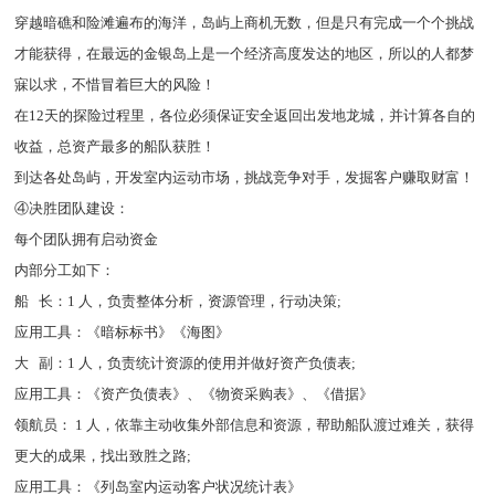
穿越暗礁和险滩遍布的海洋，岛屿上商机无数，但是只有完成一个个挑战
才能获得，在最远的金银岛上是一个经济高度发达的地区，所以的人都梦
寐以求，不惜冒着巨大的风险！
在12天的探险过程里，各位必须保证安全返回出发地龙城，并计算各自的
收益，总资产最多的船队获胜！
到达各处岛屿，开发室内运动市场，挑战竞争对手，发掘客户赚取财富！
④决胜团队建设：
每个团队拥有启动资金
内部分工如下：
船 长：1 人，负责整体分析，资源管理，行动决策;
应用工具：《暗标标书》《海图》
大 副：1 人，负责统计资源的使用并做好资产负债表;
应用工具：《资产负债表》、《物资采购表》、《借据》
领航员： 1 人，依靠主动收集外部信息和资源，帮助船队渡过难关，获得
更大的成果，找出致胜之路;
应用工具：《列岛室内运动客户状况统计表》