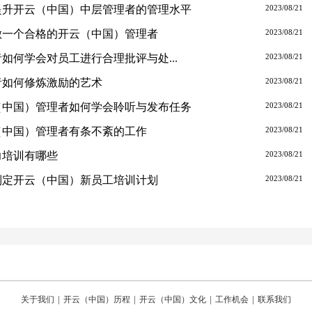
提升开云（中国）中层管理者的管理水平
2023/08/21
做一个合格的开云（中国）管理者
2023/08/21
如何学会对员工进行合理批评与处...
2023/08/21
者如何修炼激励的艺术
2023/08/21
（中国）管理者如何学会聆听与发布任务
2023/08/21
（中国）管理者有条不紊的工作
2023/08/21
力培训有哪些
2023/08/21
制定开云（中国）新员工培训计划
2023/08/21
|
|
|
|
关于我们
开云（中国）历程
开云（中国）文化
工作机会
联系我们