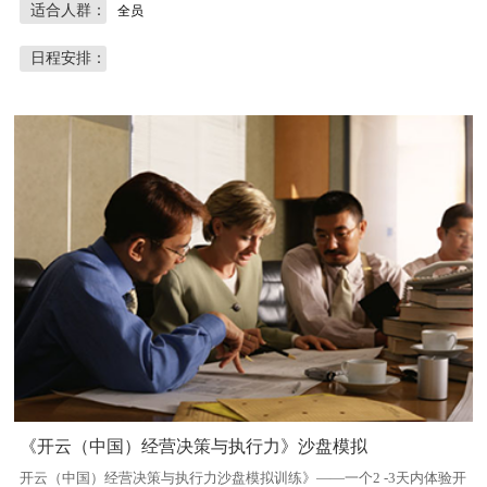
适合人群：
全员
日程安排：
《开云（中国）经营决策与执行力》沙盘模拟
开云（中国）经营决策与执行力沙盘模拟训练》——一个2 -3天内体验开