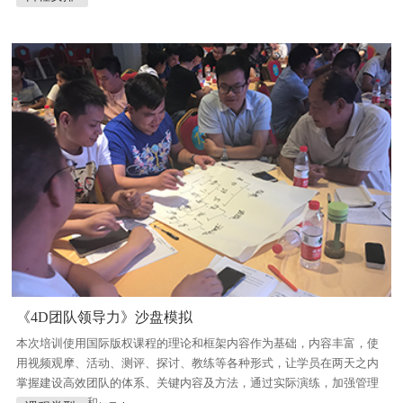
《4D团队领导力》沙盘模拟
本次培训使用国际版权课程的理论和框架内容作为基础，内容丰富，使
用视频观摩、活动、测评、探讨、教练等各种形式，让学员在两天之内
掌握建设高效团队的体系、关键内容及方法，通过实际演练，加强管理
者之间的信任和...