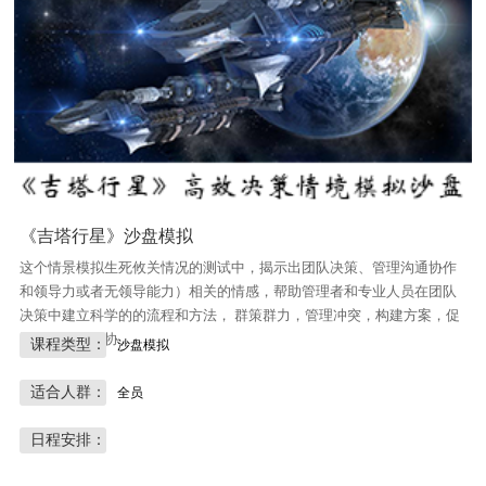
《吉塔行星》沙盘模拟
这个情景模拟生死攸关情况的测试中，揭示出团队决策、管理沟通协作
和领导力或者无领导能力）相关的情感，帮助管理者和专业人员在团队
决策中建立科学的的流程和方法， 群策群力，管理冲突，构建方案，促
进团队沟通和协...
课程类型：
沙盘模拟
适合人群：
全员
日程安排：