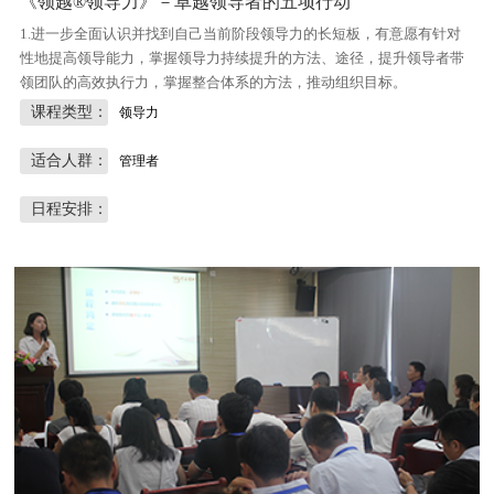
《领越®领导力》－卓越领导者的五项行动
1.进一步全面认识并找到自己当前阶段领导力的长短板，有意愿有针对
性地提高领导能力，掌握领导力持续提升的方法、途径，提升领导者带
领团队的高效执行力，掌握整合体系的方法，推动组织目标。
课程类型：
领导力
适合人群：
管理者
日程安排：