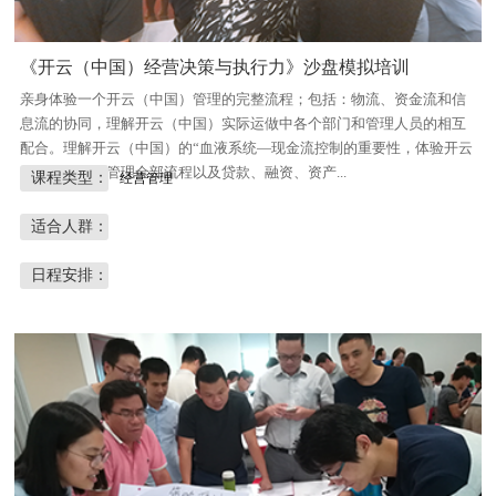
《开云（中国）经营决策与执行力》沙盘模拟培训
亲身体验一个开云（中国）管理的完整流程；包括：物流、资金流和信
息流的协同，理解开云（中国）实际运做中各个部门和管理人员的相互
配合。理解开云（中国）的“血液系统—现金流控制的重要性，体验开云
（中国）财务管理全部流程以及贷款、融资、资产...
课程类型：
经营管理
适合人群：
日程安排：