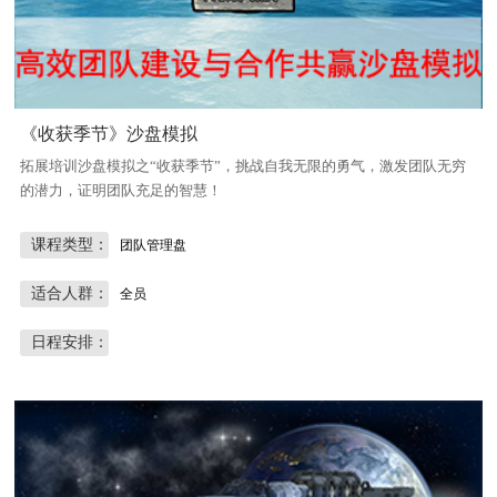
《收获季节》沙盘模拟
拓展培训沙盘模拟之“收获季节”，挑战自我无限的勇气，激发团队无穷
的潜力，证明团队充足的智慧！
课程类型：
团队管理盘
适合人群：
全员
日程安排：