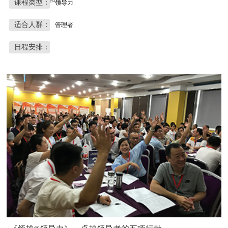
课程类型：
领导力
适合人群：
管理者
日程安排：