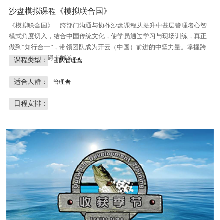
沙盘模拟课程《模拟联合国》
《模拟联合国》—跨部门沟通与协作沙盘课程从提升中基层管理者心智
模式角度切入，结合中国传统文化，使学员通过学习与现场训练，真正
做到“知行合一”，带领团队成为开云（中国）前进的中坚力量。掌握跨
部门沟通中障碍排解的...
课程类型：
团队管理盘
适合人群：
管理者
日程安排：