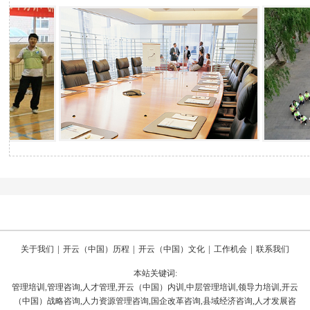
|
|
|
|
关于我们
开云（中国）历程
开云（中国）文化
工作机会
联系我们
本站关键词:
管理培训,管理咨询,人才管理,开云（中国）内训,中层管理培训,领导力培训,开云
（中国）战略咨询,人力资源管理咨询,国企改革咨询,县域经济咨询,人才发展咨