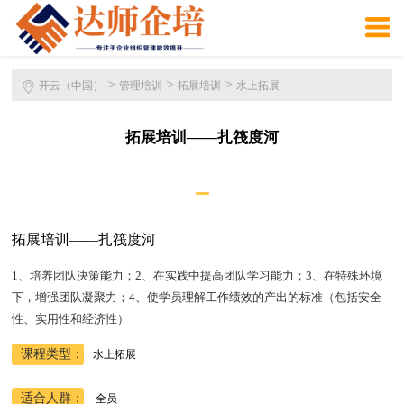
>
>
>
开云（中国）
管理培训
拓展培训
水上拓展
拓展培训——扎筏度河
拓展培训——扎筏度河
1、培养团队决策能力；2、在实践中提高团队学习能力；3、在特殊环境
下，增强团队凝聚力；4、使学员理解工作绩效的产出的标准（包括安全
性、实用性和经济性）
课程类型：
水上拓展
适合人群：
全员