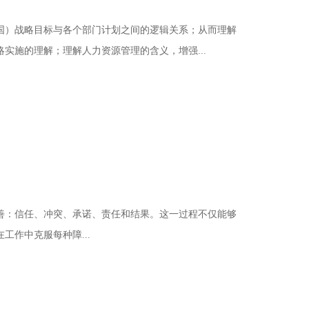
国）战略目标与各个部门计划之间的逻辑关系；从而理解
实施的理解；理解人力资源管理的含义，增强...
善：信任、冲突、承诺、责任和结果。这一过程不仅能够
作中克服每种障...