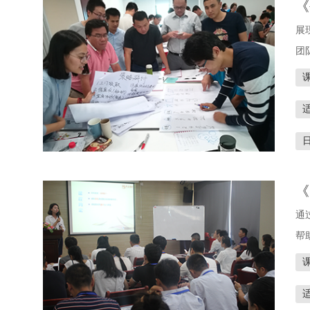
《
展
团
《
通
帮