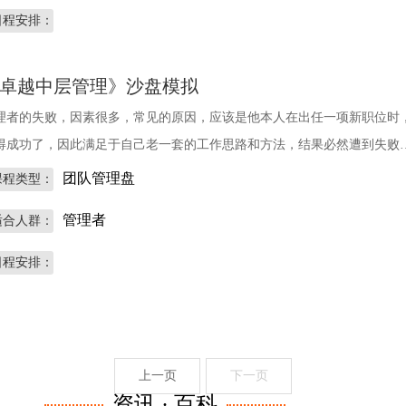
日程安排：
卓越中层管理》沙盘模拟
理者的失败，因素很多，常见的原因，应该是他本人在出任一项新职位时
得成功了，因此满足于自己老一套的工作思路和方法，结果必然遭到失败
团队管理盘
课程类型：
管理者
适合人群：
日程安排：
上一页
下一页
资讯
·
百科