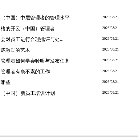
云（中国）中层管理者的管理水平
2023/08/21
合格的开云（中国）管理者
2023/08/21
会对员工进行合理批评与处...
2023/08/21
修炼激励的艺术
2023/08/21
）管理者如何学会聆听与发布任务
2023/08/21
）管理者有条不紊的工作
2023/08/21
有哪些
2023/08/21
云（中国）新员工培训计划
2023/08/21