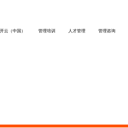
开云（中国）
管理培训
人才管理
管理咨询