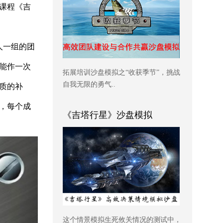
课程《吉
人一组的团
能作一次
拓展培训沙盘模拟之“收获季节”，挑战
自我无限的勇气..
质的补
，每个成
《吉塔行星》沙盘模拟
这个情景模拟生死攸关情况的测试中，