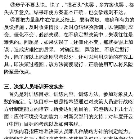
③步子不要太快。快了，“摸石头”也罢，多方案也罢，都
失去了意义。结果即使方案基本正确，也会欲速则不达。
④要把力量集中在信息反馈上。要有灵敏、准确和有力的
反馈措施，及时收集情报，及时总结经验教训，以便随时应
变。僵化不变，必然失误。在不确定型决策中，失误往往是
难免的。问题是，如果失误了，还僵化不变，那就要误上加
误，造成灾难性的后果。
对确定型、风险性、不确定型行
为，除了按以上的原则思考以外，还可以利用决策的有效工
具，即决策过程图，该方法简便易行，正确使用可以将风险
降至最低点。
三、决策人员培训开发实务
首先是对训练目标、训练内容、训练方法、参加对象及人
数的确定。训练目标一般是指希望通过对决策人员进行战略
方针制定能力的培养，所要达到的目的。它包括以下几个方
面：应付环境变化的能力；对新兴部门的支持；对年度开云
（中国）目标的考虑以及如何实现。
训练内容指应培养决策人员哪几种战略方针的制定能力。
这些能力包括：制订战略方针的构想及过程；对市场变化如