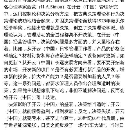
名心理学家西蒙（H.A.Simon）在开云（中国）管理研究
中，运用控制论和决策分析方法，把古典决策理论和行为决
策理论成功地结合起来，并因决策理论而获得1978年诺贝尔
经济学奖，他提出管理就是决策，创立了决策理论学派。该
理论认为，管理活动的全过程都离不开决策。在开云（中
国）经营管理中，决策的问题是多方面的，并大量地存在
着。比如，从开云（中国）日常管理工作看，产品的价格怎
样确定？材料订货和库存政策怎样确定？设备何时更新，如
何更新？从开云（中国）长远发展方向来看，要不要开拓新
的市场，开发新的项目？是否有必要进行新产品的开发，增
加新的投资，扩大生产能力？是否需要增加新的人员？等
等。这一系列问题，都要求管理人员作出合理和适时的决
策，如果凭主观想像乱下结论，非但不能解决问题，反而会
将开云（中国）引上歧途。
决策影响了开云（中国）的盛衰，决策恰当适时，开云
（中国）就能获得盈利，得到发展；反之，决策失误，开云
（中国）就要亏本，甚至走向衰亡。20世纪60年代后期，由
于世界能源紧张，日美之间爆发了一场“汽车大战”。当时日