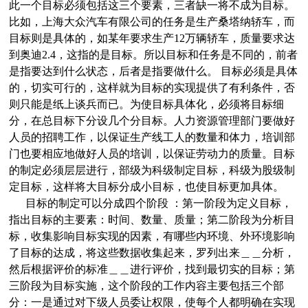
此一个目标必须包括这三个要素，三者缺一将不成为目标。
比如，上海大众汽车有限公司的任务是生产桑塔纳轿车，而
目标则是具体的，如某年要求生产12万辆轿车，质量要求达
到奥迪2.4，这指的是目标。所以目标和任务是不同的，前者
是指要达到什么状态，后者是指要做什么。 目标必须是具体
的，切实可行的，这样就为目标的实现提供了有利条件，否
则只能是纸上谈兵而已。为使目标具体化，必须将目标细
分，在总目标下分设几个分目标。人力资源管理部门要做好
人员的招聘工作，以保证生产线工人的数量和体力，培训部
门也要相应地做好人员的培训，以保证劳动力的质量。目标
的制定必须层层进行，部级为科级制定目标，科级为股级制
定目标，这样将大目标分成小目标，也使目标更加具体。
目标的制定可以分成四个阶段 ：第一阶段为定义目标，
指出目标的主要素：时间、数量、质量；第二阶段为分析目
标，收集影响目标实现的因素，有哪些内环境、外环境影响
了目标的达成，将这些数据收集起来，罗列出来＿＿分析，
然后根据评价的标准＿＿进行评价，找到最切实的目标；第
三阶段为目标实施，这个阶段的工作内容主要包括三个部
分：一是通过对下级人员委让权限，使每个人都明确在实现