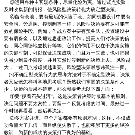
③运用各种主客观条件，尽量化险为夷。通过试点实验，
及时收集新的情报，使风险型决策转化为确定型决策。
④留有余地，要有最后的保险手段。如同机器设计中要有
安全阀、旁通阀、控制阀等一样，风险型决策要有尽可能有
效的保险手段。例如，作战方案中要有预备队，投资建设中
要有后备金，以及通过思想政治工作，提高人们对决策的信
心，同心同德地去执行等等。它们的作用不仅在于决策实施
的关键时刻，可以保证决策成功，而且万一失败，也可把损
失减少到最小限度，并且安然过渡到新的决策上去。
风险越
大，上述四点考虑就越重要。风险型决策最忌讳孤注一掷。
(3)不确定型决策行为的思考方法对于不确定型决策，决策
者又应该怎样科学地思考呢？既然我们掌握的决策条件太
少，决策的后果不确定，那么就要考虑以下四方面：
①要“摸着石头过河”。这是决策者决策时最基本的原则。
决定问题不要太匆忙，要留一个反复考虑的时间。最好过一
个时候再看看，然后再决定。
②多方案并进。每个方案都要有原则差别，这样，不仅成
功希望大了几倍，而且纵使失败了，也能积累下更多的经验
教训，为新的成功的决策打下良好的基础。