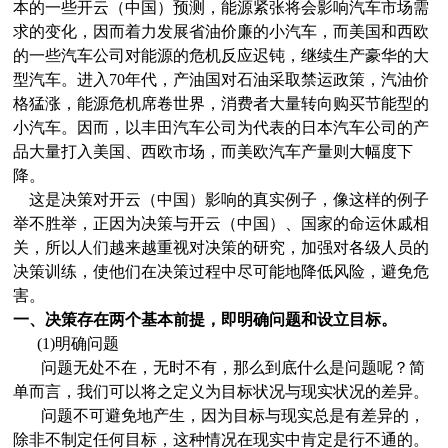
本的一些开云（中国）预测，能源紧张将会影响汽车市场需
求的变化，因而着力发展省油价廉的小汽车，而美国和西欧
的一些汽车公司对能源的危机反应迟钝，继续生产豪华的大
型汽车。进入70年代，产油国对石油采取禁运政策，汽油价
格猛涨，能源危机席卷世界，消费者大量转向购买节能型的
小汽车。因而，以丰田汽车公司为代表的日本汽车公司的产
品大量打入美国、西欧市场，而美欧汽车产量则大幅度下
降。
这是决策对开云（中国）影响的真实例子，像这样的例子
举不胜举，正因为决策与开云（中国）、国家的命运休戚相
关，所以人们越来越重视对决策的研究，加强对各级人员的
决策训练，使他们在决策过程中尽可能地降低风险，避免危
害。
一、决策存在两个基本前提，即明确问题和设立目标。
(1)明确问题
问题无处不在，无时不有，那么到底什么是问题呢？简
单而言，我们可以将之定义为目标状况与现实状况的差异。
问题不可避免地产生，因为目标与现实总是有差异的，
除非不制定任何目标，这种情况在现实中肯定是行不通的。