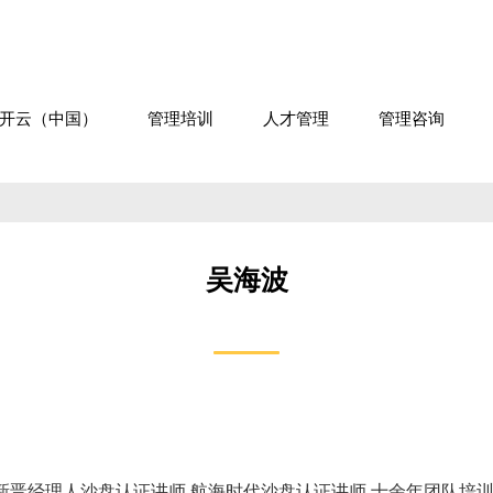
开云（中国）
管理培训
人才管理
管理咨询
吴海波
师 新晋经理人沙盘认证讲师 航海时代沙盘认证讲师 十余年团队培