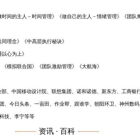
做时间的主人－时间管理》《做自己的主人－情绪管理》《团队
共同理念》《中高层执行秘诀》
通以心为上》
、《模拟联合国》《团队激励管理》《大航海》
营业部、中国移动设计院、联想集团、诺和诺德、新东方、工商银
团、今日头条、一亩田、作业帮、跟谁学、朝阳环卫、神州数码
科技、李宁等等
资讯
·
百科