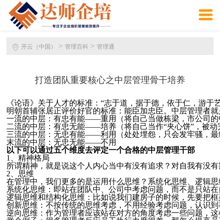
>
>
开云（中国）
管理百科
管理通
打造团队重要核心之中层管理骨干培养
《论语》关于人才的标准：“志于道，据于德，依于仁，游于
明朝首辅张居正评价好官的标准：能臣加忠臣。中层管理者就
一流的中层：有忠有能——重用（将自己当做栋梁，市公司的
二流的中层：有忠无能——培养（将自己当作“夹心饼”，被动
三流的中层：无忠有能——利用（处处埋怨，只会发牢骚，最
末流的中层：无忠无能——不用
以下可以通过五个维度去评定一个合格的中层管理干部
1、精神格局
所谓精神，就是说这个人内心当中有没有追求？对自我有没有
2、思维
在管理中，我们更多的是运用什么思维？系统化思维、逻辑思
系统化思维：即站在团队中、公司中考虑问题，而不是只站在
逻辑思维和结构化思维：比如说我们建房子的时候，先要把框
创新思维：不按传统的思维考虑，不用经验考虑问题，认识到
逆向思维：作为管理者应该站在对方的角度考虑一些问题，这