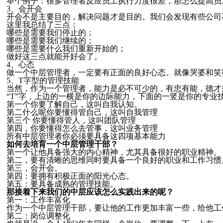
举个例子：很多管理者反应员工执行力度很差，那怎么提高员
3、会开会
开会不是主要目的，解决问题才是目的。我们会发现有些公司
这里我总结了三点：
哪些是需要我们停止的；
哪些是需要我们继续的；
哪些是需要什么我们重新开始的；
做好这三点就能开好会了。
4、心态
做一个中层管理者，一定要有正面的良好心态。就像哭婆和笑
5、T字型的管理技能
当然，作为一个管理者，能力是必不可少的，有忠有能，德才
“T”字，上边的一横是你的边际能力，下面的一竖是你的专业
第一个你要了解自己，这叫自我认知。
第二什么呢你要懂得管自己，这叫自我管理
第三个 你要懂得管人，这叫团队管理
第四，你要懂得怎么去管事，这叫业务管理
所有中层管理者你必须要具备这四项基本能力
如何去培育一个中层管理干部？
第一个让他具备强大的内心精神，尤其具备很好的职业精神。
第二，要有清晰的思维同时要具备一个良好的职业和工作习惯
第三，会开会。
第四：要拥有积极正面的阳光心态。
第五：要具备成熟的管理技能。
那接着下来我们的中层应该怎么实践出来的呢？
第一：工作丰富化
作为一个中层管理干部，要让他的工作更加丰富一些，给他工
第二：岗位调整化