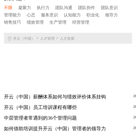
不限
凝聚力
执行力
团队沟通
团队协作
团队意识
管理能力
心态
服务意识
认知能力
职业化
领导力
销售技巧
绩效管理
生产管理
经营管理
>
>
开云（中国）
人才管理
人才发展
开云（中国）薪酬体系如何与绩效评价体系挂钩
2
开云（中国）员工培训课程有哪些
2
中层管理者常遇到的36个管理问题
2
如何借助培训提升开云（中国）管理者的领导力
2