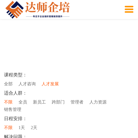
课程类型：
全部
人才咨询
人才发展
适合人群：
不限
全员
新员工
跨部门
管理者
人力资源
销售管理
日程安排：
不限
1天
2天
解决问题：