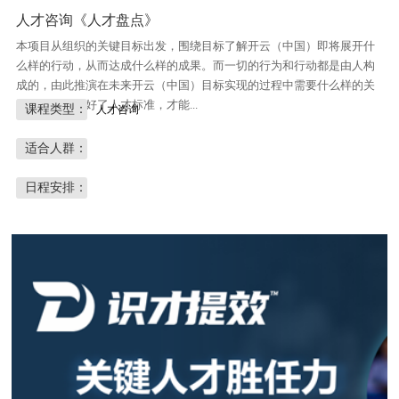
人才咨询《人才盘点》
本项目从组织的关键目标出发，围绕目标了解开云（中国）即将展开什
么样的行动，从而达成什么样的成果。而一切的行为和行动都是由人构
成的，由此推演在未来开云（中国）目标实现的过程中需要什么样的关
键人才，确定好了人才标准，才能...
课程类型：
人才咨询
适合人群：
日程安排：