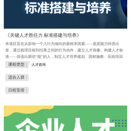
《关键人才胜任力 标准搭建与培养》
本项目旨在从影响一个人行为倾向的最根本因素——底层能力特质出
发，通过梳理目标到结果之间的行为动作，建立人才画像、构建人才标
准——筛选出那些“能”的人，制定人才培养规划、因材施教、应岗培训
——培养那些“...
课程类型：
人才咨询
适合人群：
日程安排：