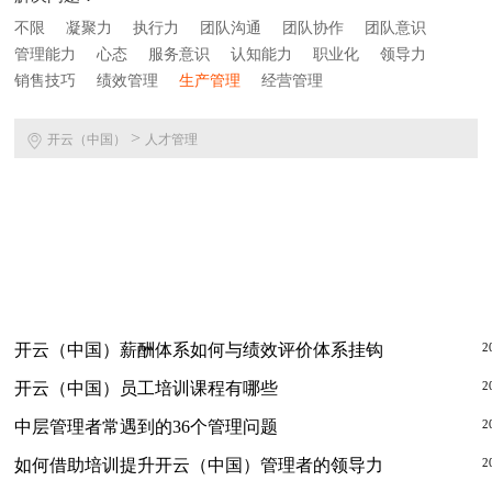
不限
凝聚力
执行力
团队沟通
团队协作
团队意识
管理能力
心态
服务意识
认知能力
职业化
领导力
销售技巧
绩效管理
生产管理
经营管理
>
开云（中国）
人才管理
开云（中国）薪酬体系如何与绩效评价体系挂钩
2
开云（中国）员工培训课程有哪些
2
中层管理者常遇到的36个管理问题
2
如何借助培训提升开云（中国）管理者的领导力
2