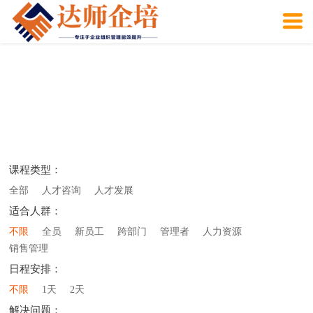
课程类型：
全部
人才咨询
人才发展
适合人群：
不限
全员
新员工
跨部门
管理者
人力资源
销售管理
日程安排：
不限
1天
2天
解决问题：