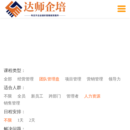
课程类型：
全部
经营管理
团队管理盘
项目管理
营销管理
领导力
适合人群：
不限
全员
新员工
跨部门
管理者
人力资源
销售管理
日程安排：
不限
1天
2天
解决问题：