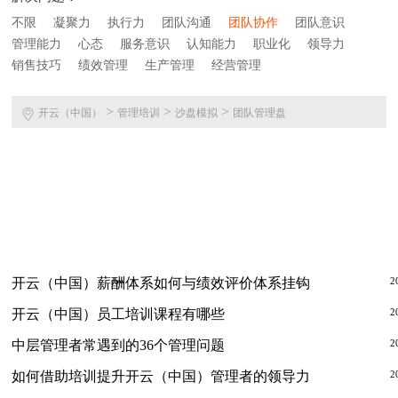
不限
凝聚力
执行力
团队沟通
团队协作
团队意识
管理能力
心态
服务意识
认知能力
职业化
领导力
销售技巧
绩效管理
生产管理
经营管理
>
>
>
开云（中国）
管理培训
沙盘模拟
团队管理盘
开云（中国）薪酬体系如何与绩效评价体系挂钩
2
开云（中国）员工培训课程有哪些
2
中层管理者常遇到的36个管理问题
2
如何借助培训提升开云（中国）管理者的领导力
2