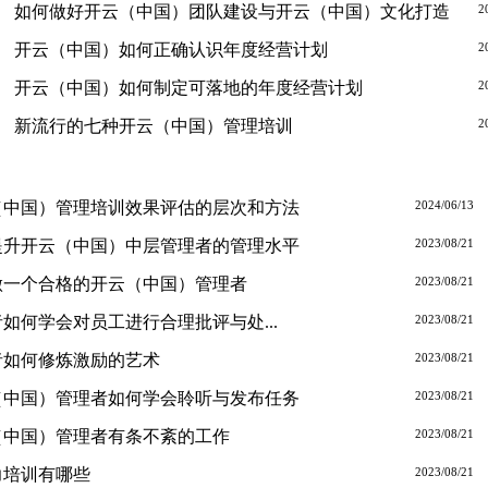
如何做好开云（中国）团队建设与开云（中国）文化打造
2
开云（中国）如何正确认识年度经营计划
2
开云（中国）如何制定可落地的年度经营计划
2
新流行的七种开云（中国）管理培训
2
（中国）管理培训效果评估的层次和方法
2024/06/13
提升开云（中国）中层管理者的管理水平
2023/08/21
做一个合格的开云（中国）管理者
2023/08/21
如何学会对员工进行合理批评与处...
2023/08/21
者如何修炼激励的艺术
2023/08/21
（中国）管理者如何学会聆听与发布任务
2023/08/21
（中国）管理者有条不紊的工作
2023/08/21
力培训有哪些
2023/08/21