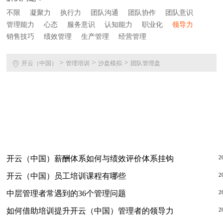
不限
凝聚力
执行力
团队沟通
团队协作
团队意识
管理能力
心态
服务意识
认知能力
职业化
领导力
销售技巧
绩效管理
生产管理
经营管理
>
>
>
开云（中国）
管理培训
沙盘模拟
团队管理盘
开云（中国）薪酬体系如何与绩效评价体系挂钩
2
开云（中国）员工培训课程有哪些
2
中层管理者常遇到的36个管理问题
2
如何借助培训提升开云（中国）管理者的领导力
2