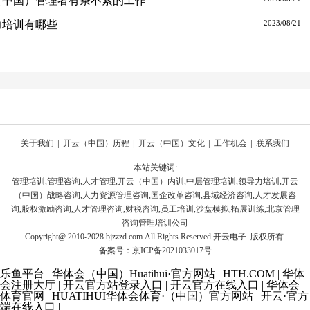
（中国）管理者有条不紊的工作
力培训有哪些
2023/08/21
|
|
|
|
关于我们
开云（中国）历程
开云（中国）文化
工作机会
联系我们
本站关键词:
管理培训,管理咨询,人才管理,开云（中国）内训,中层管理培训,领导力培训,开云
（中国）战略咨询,人力资源管理咨询,国企改革咨询,县域经济咨询,人才发展咨
询,股权激励咨询,人才管理咨询,财税咨询,员工培训,沙盘模拟,拓展训练,北京管理
咨询管理培训公司
Copyright@ 2010-2028
bjzzzd.com
All Rights Reserved 开云电子 版权所有
备案号：
京ICP备2021033017号
乐鱼平台
|
华体会（中国）Huatihui·官方网站
|
HTH.COM
|
华体
会注册大厅
|
开云官方站登录入口
|
开云官方在线入口
|
华体会
体育官网
|
HUATIHUI华体会体育·（中国）官方网站
|
开云·官方
端在线入口
|