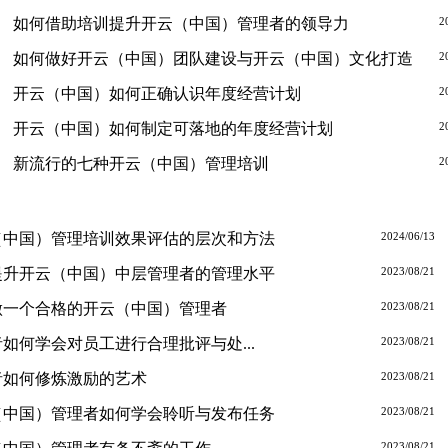
如何借助培训提升开云（中国）管理者的领导力
2
如何做好开云（中国）团队建设与开云（中国）文化打造
2
开云（中国）如何正确认识年度经营计划
2
开云（中国）如何制定可落地的年度经营计划
2
新流行的七种开云（中国）管理培训
2
（中国）管理培训效果评估的层次和方法
2024/06/13
提升开云（中国）中层管理者的管理水平
2023/08/21
做一个合格的开云（中国）管理者
2023/08/21
如何学会对员工进行合理批评与处...
2023/08/21
者如何修炼激励的艺术
2023/08/21
（中国）管理者如何学会聆听与发布任务
2023/08/21
2023/08/21