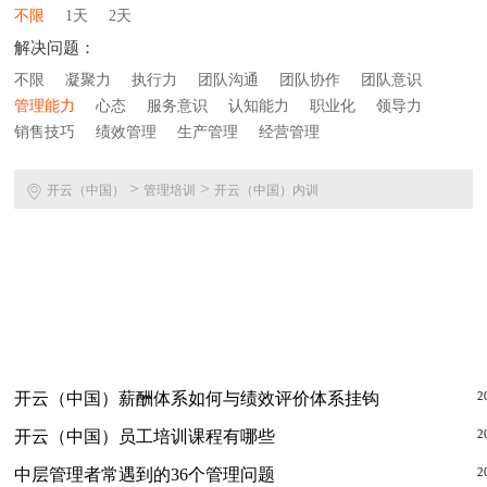
不限
1天
2天
解决问题：
不限
凝聚力
执行力
团队沟通
团队协作
团队意识
管理能力
心态
服务意识
认知能力
职业化
领导力
销售技巧
绩效管理
生产管理
经营管理
>
>
开云（中国）
管理培训
开云（中国）内训
开云（中国）薪酬体系如何与绩效评价体系挂钩
2
开云（中国）员工培训课程有哪些
2
中层管理者常遇到的36个管理问题
2